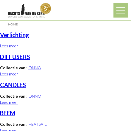
Overslaan en naar de algemene inhoud gaan
HOME
U bent hier
Verlichting
Lees meer
over Verlichting
DIFFUSERS
Collectie van :
ONNO
Lees meer
over DIFFUSERS
CANDLES
Collectie van :
ONNO
Lees meer
over CANDLES
BEEM
Collectie van :
HEATSAIL
Lees meer
over BEEM