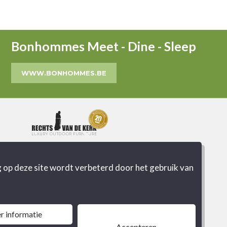
Bonhommes Meet - Dine - Sleep
WWW.BONHOMMES.BE
MERKEN
 op deze site wordt verbeterd door het gebruik van
PROJECTEN
IMPRESSIE
CONTACT
r informatie
OUTLET
Accepteren