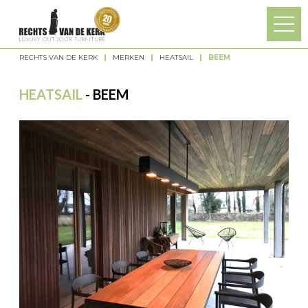
Overslaan en naar de algemene inhoud gaan
RECHTS VAN DE KERK
MERKEN
HEATSAIL
BEEM
U bent hier
HEATSAIL
- BEEM