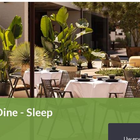
ne - Sleep
Uw erv