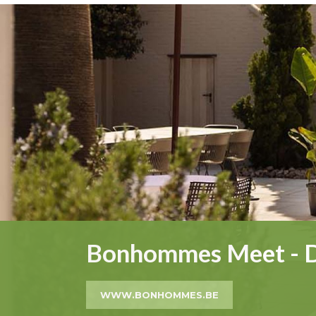
Bonhommes Meet - Di
WWW.BONHOMMES.BE